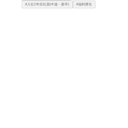
#入社1年目社員(中途・新卒)
#福利厚生