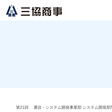
コ
ナ
ン
ビ
テ
ゲ
ン
ー
ツ
シ
へ
ョ
ス
ン
キ
に
ッ
移
プ
動
第21回 通信・システム開発事業部 システム開発部