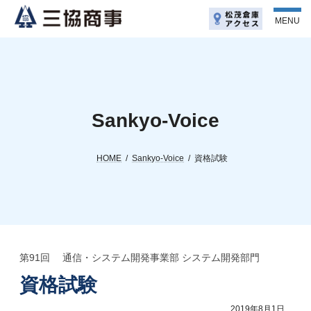
コ
ナ
ン
ビ
MENU
テ
ゲ
ン
ー
ツ
シ
へ
ョ
ス
ン
キ
に
ッ
移
Sankyo-Voice
プ
動
HOME
Sankyo-Voice
資格試験
第91回 通信・システム開発事業部 システム開発部門
資格試験
2019年8月1日