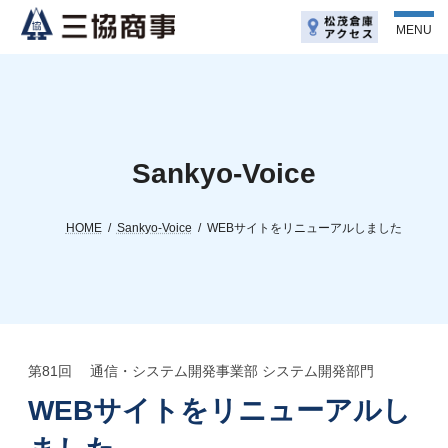
コ
ナ
ン
ビ
MENU
テ
ゲ
ン
ー
ツ
シ
へ
ョ
ス
ン
キ
に
ッ
移
Sankyo-Voice
プ
動
HOME
Sankyo-Voice
WEBサイトをリニューアルしました
第81回 通信・システム開発事業部 システム開発部門
WEBサイトをリニューアルし