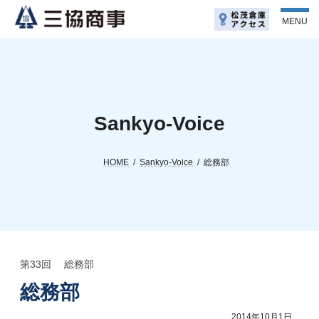
コ
ナ
ン
ビ
MENU
テ
ゲ
ン
ー
ツ
シ
へ
ョ
ス
ン
キ
に
ッ
移
Sankyo-Voice
プ
動
HOME
Sankyo-Voice
総務部
第33回 総務部
総務部
2014年10月1日