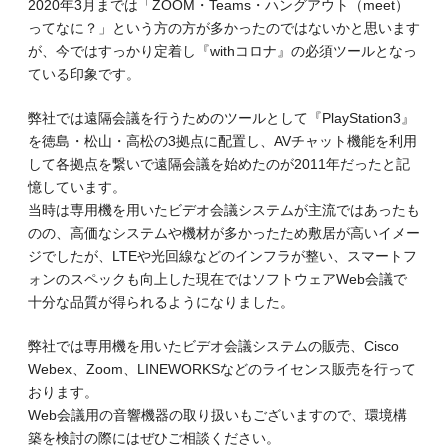
2020年3月までは「ZOOM・Teams・ハングアウト（meet）
ってなに？」という方の方が多かったのではないかと思います
が、今ではすっかり定着し『withコロナ』の必須ツールとなっ
ている印象です。
弊社では遠隔会議を行うためのツールとして『PlayStation3』
を徳島・松山・高松の3拠点に配置し、AVチャット機能を利用
して各拠点を繋いで遠隔会議を始めたのが2011年だったと記
憶しています。
当時は専用機を用いたビデオ会議システムが主流ではあったも
のの、高価なシステムや機材が多かったため敷居が高いイメー
ジでしたが、LTEや光回線などのインフラが整い、スマートフ
ォンのスペックも向上した現在ではソフトウェアWeb会議で
十分な品質が得られるようになりました。
弊社では専用機を用いたビデオ会議システムの販売、Cisco
Webex、Zoom、LINEWORKSなどのライセンス販売を行って
おります。
Web会議用の音響機器の取り扱いもございますので、環境構
築を検討の際にはぜひご相談ください。