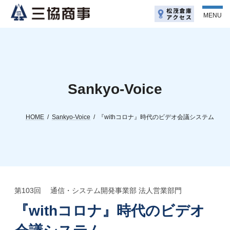
コ
ナ
ン
ビ
MENU
テ
ゲ
ン
ー
ツ
シ
へ
ョ
ス
ン
キ
に
ッ
移
Sankyo-Voice
プ
動
HOME
Sankyo-Voice
『withコロナ』時代のビデオ会議システム
第103回 通信・システム開発事業部 法人営業部門
『withコロナ』時代のビデオ