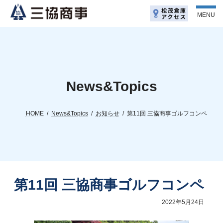
コ
ナ
ン
ビ
MENU
テ
ゲ
ン
ー
ツ
シ
へ
ョ
ス
ン
キ
に
ッ
移
News&Topics
プ
動
HOME
News&Topics
お知らせ
第11回 三協商事ゴルフコンペ
第11回 三協商事ゴルフコンペ
2022年5月24日