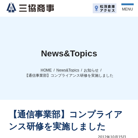
コ
ナ
ン
ビ
MENU
テ
ゲ
ン
ー
ツ
シ
へ
ョ
ス
ン
キ
に
ッ
移
News&Topics
プ
動
HOME
News&Topics
お知らせ
【通信事業部】コンプライアンス研修を実施しました
【通信事業部】コンプライア
ンス研修を実施しました
2012年10月15日