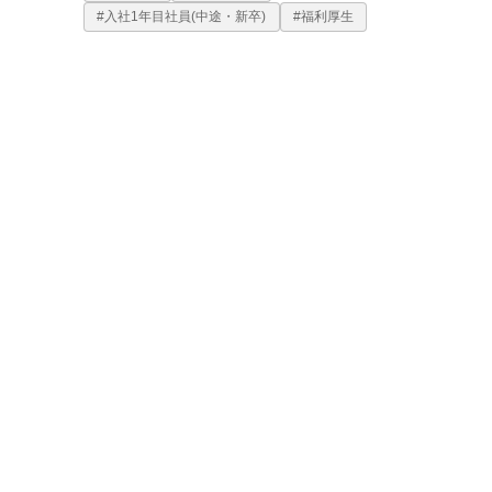
#入社1年目社員(中途・新卒)
#福利厚生