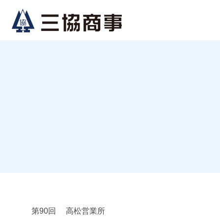
コ
ナ
ン
ビ
テ
ゲ
ン
ー
ツ
シ
へ
ョ
ス
ン
キ
に
ッ
移
プ
動
第90回 高松営業所