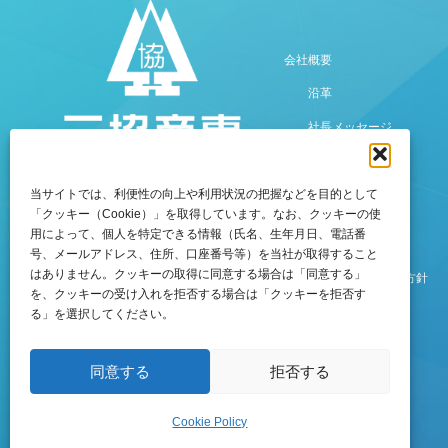
会社概要
沿革
社長メッセージ
当サイトでは、利便性の向上や利用状況の把握などを目的として
〒770-8518
「クッキー（Cookie）」を取得しています。なお、クッキーの使
徳島県徳島市万代町5丁目8番地3
用によって、個人を特定できる情報（氏名、生年月日、電話番
事例紹介
TEL：088-653-5131（代）
号、メールアドレス、住所、口座番号等）を当社が取得すること
FAX：088-652-6516
はありません。クッキーの取得に同意する場合は「同意する」
情報セキュリティ基本方針
を、クッキーの受け入れを拒否する場合は「クッキーを拒否す
る」を選択してください。
お問い合わせ
同意する
拒否する
Cookie Policy