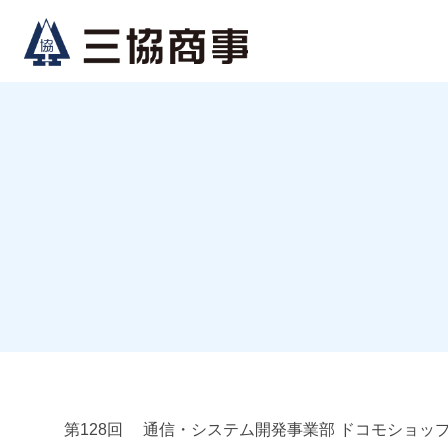
コ
ナ
ン
ビ
テ
ゲ
ン
ー
ツ
シ
へ
ョ
ス
ン
キ
に
ッ
移
プ
動
第128回 通信・システム開発事業部 ドコモショッ