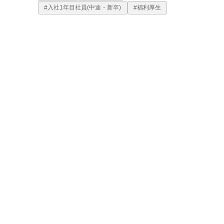
#入社1年目社員(中途・新卒)
#福利厚生