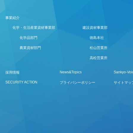
事業紹介
化学・生活産業資材事業部
建設資材事業部
化学品部門
徳島本社
農業資材部門
松山営業所
高松営業所
News&Topics
Sankyo-Voi
採用情報
SECURITY ACTION
プライバシーポリシー
サイトマッ