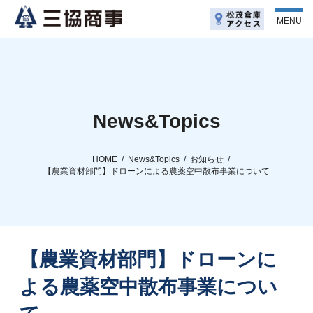
コ
ナ
ン
ビ
MENU
テ
ゲ
ン
ー
ツ
シ
へ
ョ
ス
ン
キ
に
ッ
移
News&Topics
プ
動
HOME
News&Topics
お知らせ
【農業資材部門】ドローンによる農薬空中散布事業について
【農業資材部門】ドローンに
よる農薬空中散布事業につい